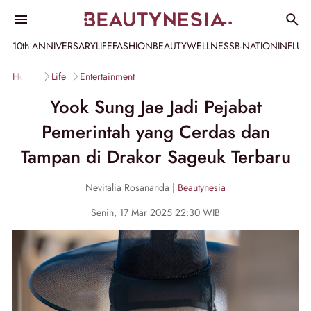
10th ANNIVERSARY
LIFE
FASHION
BEAUTY
WELLNESS
B-NATION
INFLU
Home
Life
Entertainment
Yook Sung Jae Jadi Pejabat
Pemerintah yang Cerdas dan
Tampan di Drakor Sageuk Terbaru
Nevitalia Rosananda |
Beautynesia
Senin, 17 Mar 2025 22:30 WIB