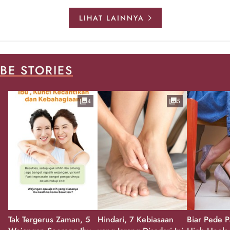
LIHAT LAINNYA
BE STORIES
4
5
Tak Tergerus Zaman, 5
Hindari, 7 Kebiasaan
Biar Pede P