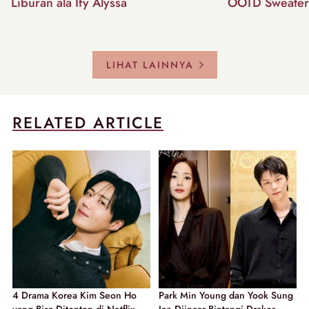
Liburan ala Ify Alyssa
OOTD Sweater
LIHAT LAINNYA
RELATED ARTICLE
4 Drama Korea Kim Seon Ho
Park Min Young dan Yook Sung
yang Bisa Ditonton di Netflix,
Jae Diincar Bintangi Drakor