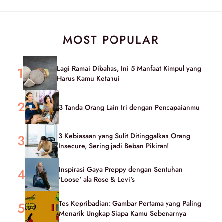
MOST POPULAR
Lagi Ramai Dibahas, Ini 5 Manfaat Kimpul yang
Harus Kamu Ketahui
3 Tanda Orang Lain Iri dengan Pencapaianmu
3 Kebiasaan yang Sulit Ditinggalkan Orang
Insecure, Sering jadi Beban Pikiran!
Inspirasi Gaya Preppy dengan Sentuhan
'Loose' ala Rose & Levi's
Tes Kepribadian: Gambar Pertama yang Paling
Menarik Ungkap Siapa Kamu Sebenarnya