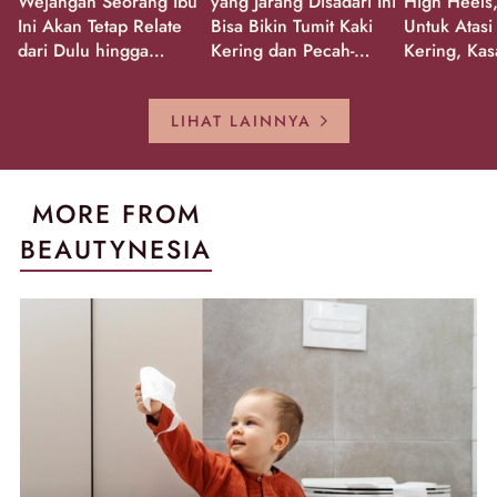
Wejangan Seorang Ibu
yang Jarang Disadari Ini
High Heels,
Ini Akan Tetap Relate
Bisa Bikin Tumit Kaki
Untuk Atasi
dari Dulu hingga
Kering dan Pecah-
Kering, Kas
Sekarang!
Pecah!
Pecah-peca
Kembali Gl
LIHAT LAINNYA
MORE FROM
BEAUTYNESIA