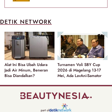
DETIK NETWORK
Alat Ini Bisa Ubah Udara
Turnamen Voli SBY Cup
Jadi Air Minum, Beneran
2026 di Magelang 13-17
Bisa Diandalkan?
Mei, Ada LavAni-Samator
part of