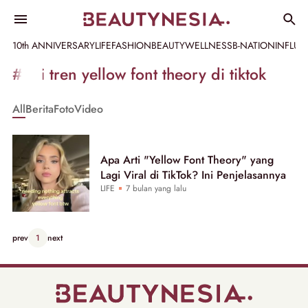
10th ANNIVERSARY
LIFE
FASHION
BEAUTY
WELLNESS
B-NATION
INFLU
Informasi
#arti tren yellow font theory di tiktok
[GET_DATA_TITLE]
All
Berita
Foto
Video
-
Beautynesia
Apa Arti "Yellow Font Theory" yang
Lagi Viral di TikTok? Ini Penjelasannya
LIFE
7 bulan yang lalu
prev
1
next