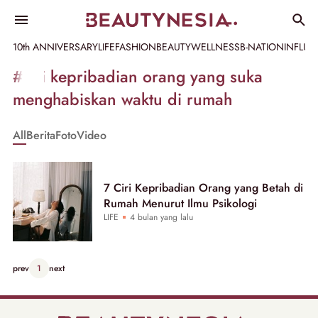
10th ANNIVERSARY
LIFE
FASHION
BEAUTY
WELLNESS
B-NATION
INFLU
Informasi
#ciri kepribadian orang yang suka
[GET_DATA_TITLE]
menghabiskan waktu di rumah
-
All
Berita
Foto
Video
Beautynesia
7 Ciri Kepribadian Orang yang Betah di
Rumah Menurut Ilmu Psikologi
LIFE
4 bulan yang lalu
prev
1
next