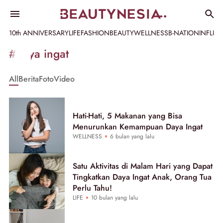
10th ANNIVERSARY
LIFE
FASHION
BEAUTY
WELLNESS
B-NATION
INFLU
Informasi
#daya ingat
[GET_DATA_TITLE]
All
Berita
Foto
Video
-
Beautynesia
Hati-Hati, 5 Makanan yang Bisa
Menurunkan Kemampuan Daya Ingat
WELLNESS
6 bulan yang lalu
Satu Aktivitas di Malam Hari yang Dapat
Tingkatkan Daya Ingat Anak, Orang Tua
Perlu Tahu!
LIFE
10 bulan yang lalu