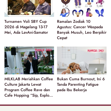
Turnamen Voli SBY Cup
Ramalan Zodiak 10
2026 di Magelang 13-17
Agustus: Cancer Waspada
Mei, Ada LavAni-Samator
Banyak Musuh, Leo Berpikir
Cepat
MILKLAB Meriahkan Coffee
Bukan Cuma Burnout, Ini 6
Culture Jakarta Lewat
Tanda Parenting Fatigue
Program Coffee Rave dan
pada Ibu Bekerja
Cafe Hopping “Sip, Explore
and Win”!