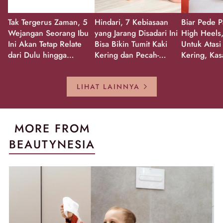
Tak Tergerus Zaman, 5
Hindari, 7 Kebiasaan
Biar Pede P
Wejangan Seorang Ibu
yang Jarang Disadari Ini
High Heels,
Ini Akan Tetap Relate
Bisa Bikin Tumit Kaki
Untuk Atasi
dari Dulu hingga
Kering dan Pecah-
Kering, Kas
Sekarang!
Pecah!
Pecah-peca
Kembali Gl
LIHAT LAINNYA
MORE FROM
BEAUTYNESIA