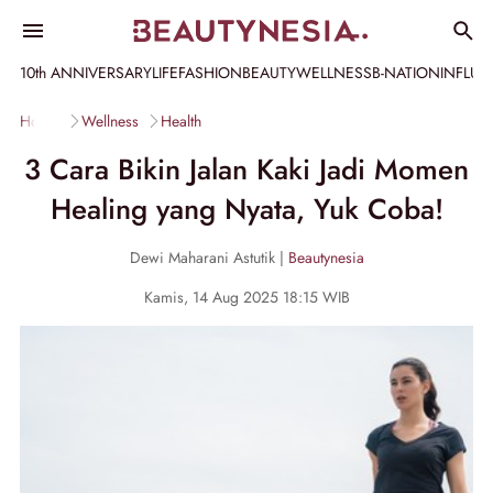
10th ANNIVERSARY
LIFE
FASHION
BEAUTY
WELLNESS
B-NATION
INFLU
Home
Wellness
Health
3 Cara Bikin Jalan Kaki Jadi Momen
Healing yang Nyata, Yuk Coba!
Dewi Maharani Astutik |
Beautynesia
Kamis, 14 Aug 2025 18:15 WIB