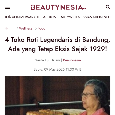
10th ANNIVERSARY
LIFE
FASHION
BEAUTY
WELLNESS
B-NATION
INFLU
Home
Wellness
Food
4 Toko Roti Legendaris di Bandung,
Ada yang Tetap Eksis Sejak 1929!
Narita Fuji Triani |
Beautynesia
Sabtu, 09 May 2026 11:30 WIB