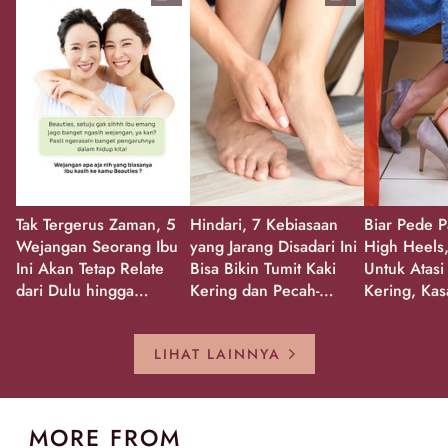
Tak Tergerus Zaman, 5
Hindari, 7 Kebiasaan
Biar Pede P
Wejangan Seorang Ibu
yang Jarang Disadari Ini
High Heels,
Ini Akan Tetap Relate
Bisa Bikin Tumit Kaki
Untuk Atasi
dari Dulu hingga
Kering dan Pecah-
Kering, Kas
Sekarang!
Pecah!
Pecah-peca
Kembali Gl
LIHAT LAINNYA
MORE FROM