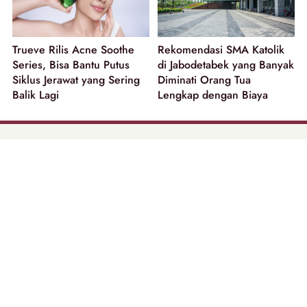
Trueve Rilis Acne Soothe
Rekomendasi SMA Katolik
Series, Bisa Bantu Putus
di Jabodetabek yang Banyak
Siklus Jerawat yang Sering
Diminati Orang Tua
Balik Lagi
Lengkap dengan Biaya
part of
Tentang Kami
Pedoman Media Siber
Disclaimer
Privacy Policy
Copyright @ 2026 | Beautynesia.