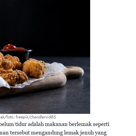
k/foto: freepik/chandlervid85
belum tidur adalah makanan berlemak seperti
nan tersebut mengandung lemak jenuh yang