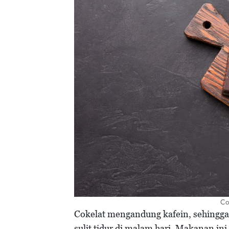
Co
Cokelat mengandung kafein, sehingga 
sulit tidur di malam hari. Makanan i