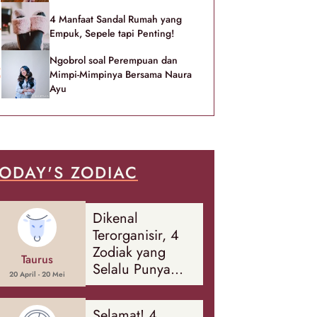
4 Manfaat Sandal Rumah yang
Empuk, Sepele tapi Penting!
Ngobrol soal Perempuan dan
Mimpi-Mimpinya Bersama Naura
Ayu
ODAY'S ZODIAC
Dikenal
Terorganisir, 4
Zodiak yang
Taurus
Selalu Punya
20 April - 20 Mei
Rencana
Cadangan Soal
Selamat! 4