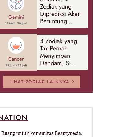
Banyak Hal
Zodiak yang
Diprediksi Akan
Gemini
Beruntung
21 Mei - 20 Juni
Sepanjang
Agustus 2026
4 Zodiak yang
Tak Pernah
Menyimpan
Cancer
Dendam, Si
21 Juni - 22 Juli
Paling Mudah
Memaafkan!
LIHAT ZODIAC LAINNYA
-NATION
Ruang untuk komunitas Beautynesia.