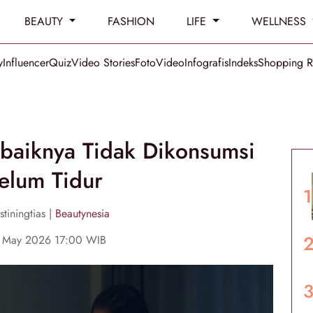
BEAUTY
FASHION
LIFE
WELLNESS
y
Influencer
Quiz
Video Stories
Foto
Video
Infografis
Indeks
Shopping 
baiknya Tidak Dikonsumsi
elum Tidur
tiningtias |
Beautynesia
5 May 2026 17:00 WIB