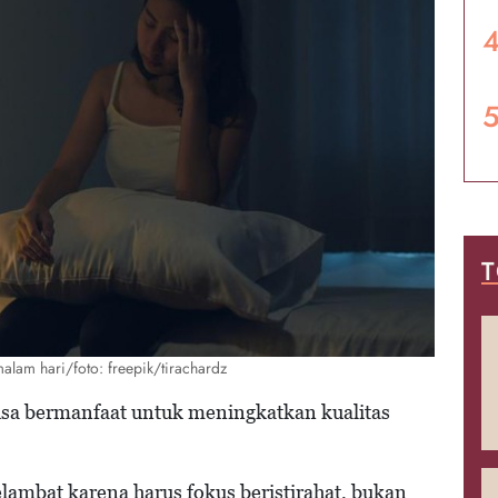
T
alam hari/foto: freepik/tirachardz
sa bermanfaat untuk meningkatkan kualitas
lambat karena harus fokus beristirahat, bukan