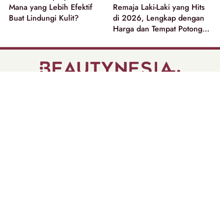
Mana yang Lebih Efektif
Remaja Laki-Laki yang Hits
Buat Lindungi Kulit?
di 2026, Lengkap dengan
Harga dan Tempat Potong
Rambut
part of
Tentang Kami
Pedoman Media Siber
Disclaimer
Privacy Policy
Copyright @ 2026 | Beautynesia.
All Rights Reserved