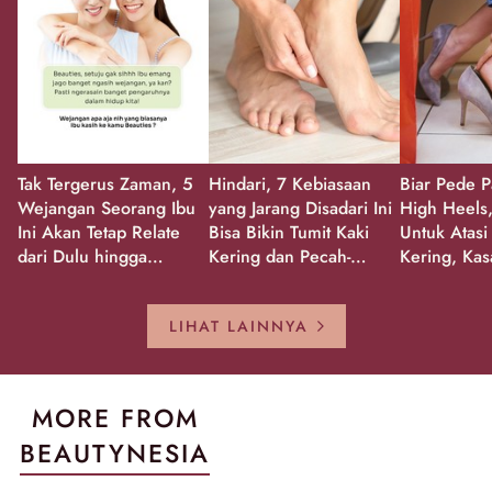
Tak Tergerus Zaman, 5
Hindari, 7 Kebiasaan
Biar Pede P
Wejangan Seorang Ibu
yang Jarang Disadari Ini
High Heels,
Ini Akan Tetap Relate
Bisa Bikin Tumit Kaki
Untuk Atasi
dari Dulu hingga
Kering dan Pecah-
Kering, Kas
Sekarang!
Pecah!
Pecah-peca
Kembali Gl
LIHAT LAINNYA
MORE FROM
BEAUTYNESIA