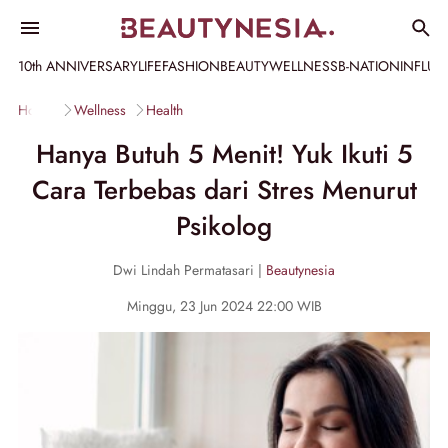
10th ANNIVERSARY
LIFE
FASHION
BEAUTY
WELLNESS
B-NATION
INFLU
Home
Wellness
Health
Hanya Butuh 5 Menit! Yuk Ikuti 5
Cara Terbebas dari Stres Menurut
Psikolog
Dwi Lindah Permatasari |
Beautynesia
Minggu, 23 Jun 2024 22:00 WIB