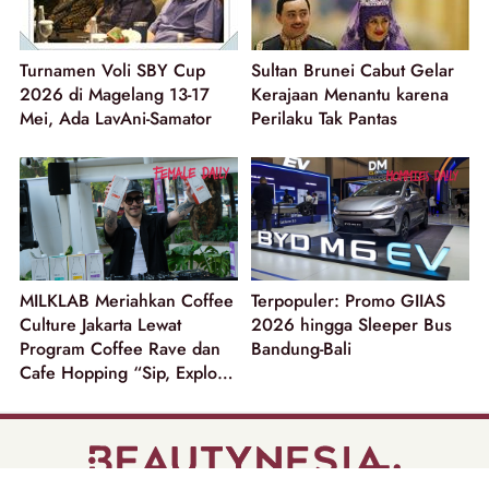
Turnamen Voli SBY Cup
Sultan Brunei Cabut Gelar
2026 di Magelang 13-17
Kerajaan Menantu karena
Mei, Ada LavAni-Samator
Perilaku Tak Pantas
MILKLAB Meriahkan Coffee
Terpopuler: Promo GIIAS
Culture Jakarta Lewat
2026 hingga Sleeper Bus
Program Coffee Rave dan
Bandung-Bali
Cafe Hopping “Sip, Explore
and Win”!