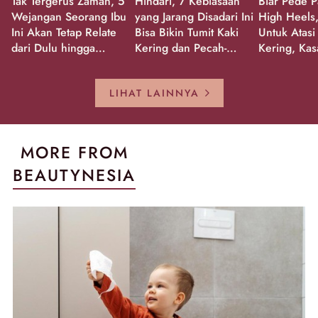
Tak Tergerus Zaman, 5
Hindari, 7 Kebiasaan
Biar Pede P
Wejangan Seorang Ibu
yang Jarang Disadari Ini
High Heels,
Ini Akan Tetap Relate
Bisa Bikin Tumit Kaki
Untuk Atasi
dari Dulu hingga
Kering dan Pecah-
Kering, Kas
Sekarang!
Pecah!
Pecah-peca
Kembali Gl
LIHAT LAINNYA
MORE FROM
BEAUTYNESIA