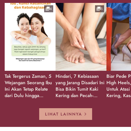
4
5
Tak Tergerus Zaman, 5
Hindari, 7 Kebiasaan
Biar Pede P
Wejangan Seorang Ibu
yang Jarang Disadari Ini
High Heels,
Ini Akan Tetap Relate
Bisa Bikin Tumit Kaki
Untuk Atasi
dari Dulu hingga
Kering dan Pecah-
Kering, Kas
Sekarang!
Pecah!
Pecah-peca
Kembali Gl
LIHAT LAINNYA