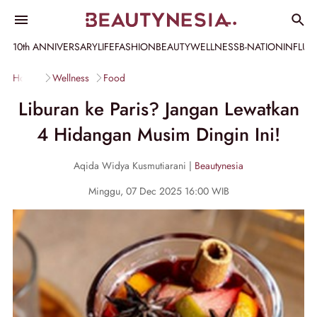
10th ANNIVERSARY
LIFE
FASHION
BEAUTY
WELLNESS
B-NATION
INFLU
Home
Wellness
Food
Liburan ke Paris? Jangan Lewatkan
4 Hidangan Musim Dingin Ini!
Aqida Widya Kusmutiarani |
Beautynesia
Minggu, 07 Dec 2025 16:00 WIB