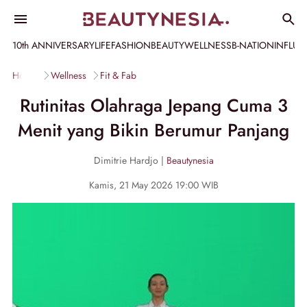
10th ANNIVERSARY
LIFE
FASHION
BEAUTY
WELLNESS
B-NATION
INFLU
Home
Wellness
Fit & Fab
Rutinitas Olahraga Jepang Cuma 3
Menit yang Bikin Berumur Panjang
Dimitrie Hardjo |
Beautynesia
Kamis, 21 May 2026 19:00 WIB