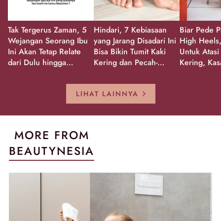
Tak Tergerus Zaman, 5
Hindari, 7 Kebiasaan
Biar Pede P
Wejangan Seorang Ibu
yang Jarang Disadari Ini
High Heels,
Ini Akan Tetap Relate
Bisa Bikin Tumit Kaki
Untuk Atasi
dari Dulu hingga
Kering dan Pecah-
Kering, Kas
Sekarang!
Pecah!
Pecah-peca
Kembali Gl
LIHAT LAINNYA
MORE FROM
BEAUTYNESIA