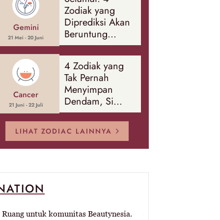
Banyak Hal
Zodiak yang
Diprediksi Akan
Gemini
Beruntung
21 Mei - 20 Juni
Sepanjang
Agustus 2026
4 Zodiak yang
Tak Pernah
Menyimpan
Cancer
Dendam, Si
21 Juni - 22 Juli
Paling Mudah
Memaafkan!
LIHAT ZODIAC LAINNYA
-NATION
Ruang untuk komunitas Beautynesia.