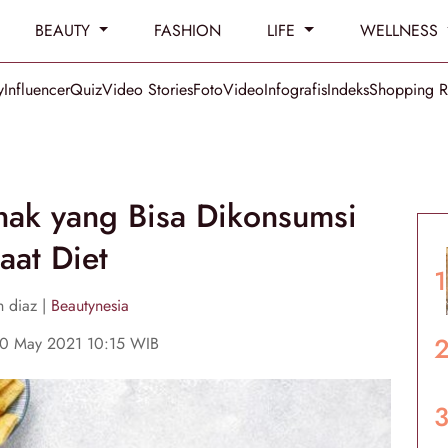
BEAUTY
FASHION
LIFE
WELLNESS
y
Influencer
Quiz
Video Stories
Foto
Video
Infografis
Indeks
Shopping 
nak yang Bisa Dikonsumsi
aat Diet
h diaz |
Beautynesia
30 May 2021 10:15 WIB