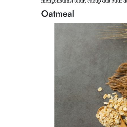
mengonsumsi telur, cukup dua butir da
Oatmeal