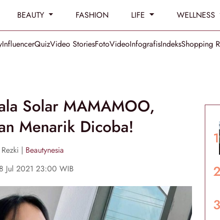
BEAUTY
FASHION
LIFE
WELLNESS
y
Influencer
Quiz
Video Stories
Foto
Video
Infografis
Indeks
Shopping 
t ala Solar MAMAMOO,
an Menarik Dicoba!
 Rezki |
Beautynesia
8 Jul 2021 23:00 WIB