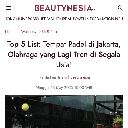
10th ANNIVERSARY
LIFE
FASHION
BEAUTY
WELLNESS
B-NATION
INFLU
Home
Wellness
Fit & Fab
Top 5 List: Tempat Padel di Jakarta,
Olahraga yang Lagi Tren di Segala
Usia!
Narita Fuji Triani |
Beautynesia
Minggu, 18 May 2025 10:00 WIB