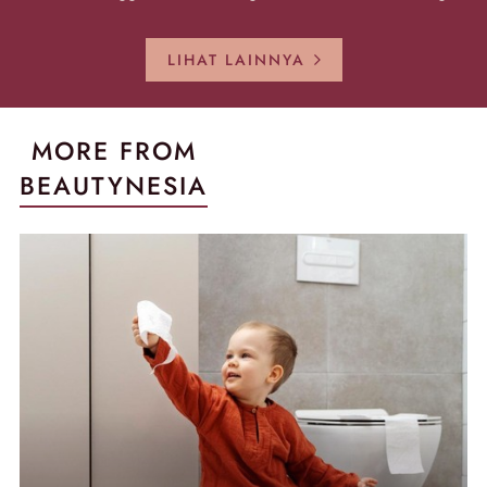
Sekarang!
Pecah!
Pecah-peca
Kembali Gl
LIHAT LAINNYA
MORE FROM
BEAUTYNESIA