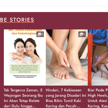
BE STORIES
4
5
Tak Tergerus Zaman, 5
Hindari, 7 Kebiasaan
Biar Pede P
Wejangan Seorang Ibu
yang Jarang Disadari Ini
High Heels,
Ini Akan Tetap Relate
Bisa Bikin Tumit Kaki
Untuk Atasi
dari Dulu hingga
Kering dan Pecah-
Kering, Kas