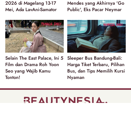
2026 di Magelang 13-17
Mendes yang Akhirnya 'Go
Mei, Ada LavAni-Samator
Public', Eks Pacar Neymar
Selain The East Palace, Ini 5
Sleeper Bus Bandung-Bali:
Film dan Drama Roh Yoon
Harga Tiket Terbaru, Pilihan
Seo yang Wajib Kamu
Bus, dan Tips Memilih Kursi
Tonton!
Nyaman
part of
Tentang Kami
Pedoman Media Siber
Disclaimer
Privacy Policy