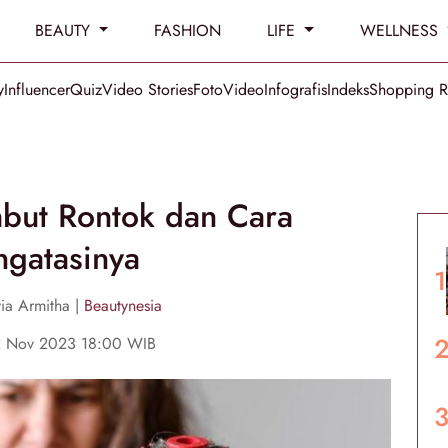
BEAUTY
FASHION
LIFE
WELLNESS
y
Influencer
Quiz
Video Stories
Foto
Video
Infografis
Indeks
Shopping 
but Rontok dan Cara
gatasinya
via Armitha |
Beautynesia
2 Nov 2023 18:00 WIB