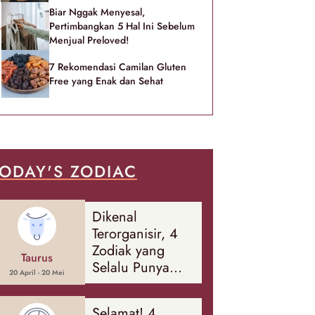
Biar Nggak Menyesal,
Pertimbangkan 5 Hal Ini Sebelum
Menjual Preloved!
7 Rekomendasi Camilan Gluten
Free yang Enak dan Sehat
ODAY'S ZODIAC
Dikenal
Terorganisir, 4
Zodiak yang
Taurus
Selalu Punya
20 April - 20 Mei
Rencana
Cadangan Soal
Selamat! 4