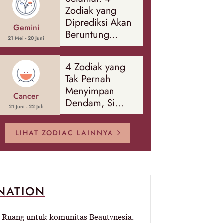
Banyak Hal
Zodiak yang
Diprediksi Akan
Gemini
Beruntung
21 Mei - 20 Juni
Sepanjang
Agustus 2026
4 Zodiak yang
Tak Pernah
Menyimpan
Cancer
Dendam, Si
21 Juni - 22 Juli
Paling Mudah
Memaafkan!
LIHAT ZODIAC LAINNYA
-NATION
Ruang untuk komunitas Beautynesia.