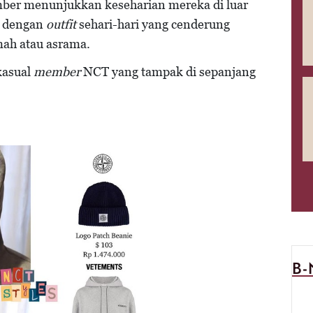
ber menunjukkan keseharian mereka di luar
l dengan
outfit
sehari-hari yang cenderung
mah atau asrama.
kasual
member
NCT yang tampak di sepanjang
B