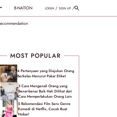
B-NATION
/
/
LOGIN
SIGN UP
Recommendation
MOST POPULAR
4 Pertanyaan yang Diajukan Orang
Berkelas Menurut Pakar Etiket
3 Cara Mengenali Orang yang
Benar-benar Baik Hati Dilihat dari
Cara Memperlakukan Orang Lain
5 Rekomendasi Film Seru Genre
Komedi di Netflix, Cocok Buat
Nobar!