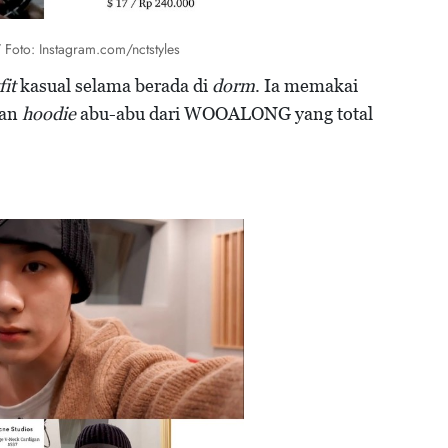
oto: Instagram.com/nctstyles
fit
kasual selama berada di
dorm
. Ia memakai
dan
hoodie
abu-abu dari WOOALONG yang total