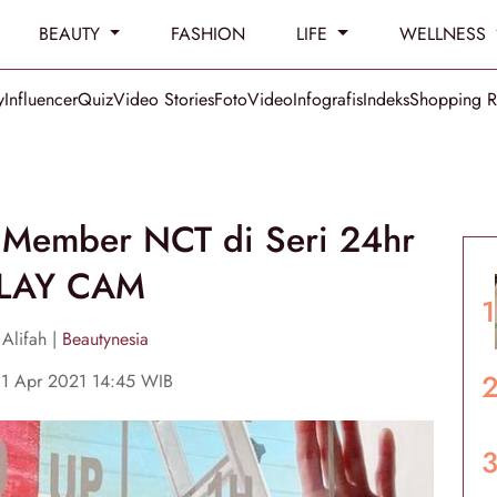
BEAUTY
FASHION
LIFE
WELLNESS
y
Influencer
Quiz
Video Stories
Foto
Video
Infografis
Indeks
Shopping 
l Member NCT di Seri 24hr
LAY CAM
Alifah |
Beautynesia
11 Apr 2021 14:45 WIB