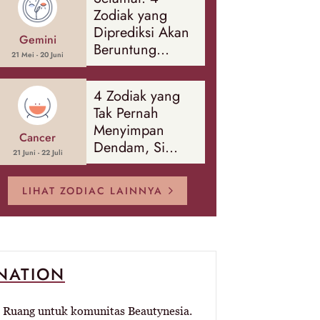
Banyak Hal
Zodiak yang
Diprediksi Akan
Gemini
Beruntung
21 Mei - 20 Juni
Sepanjang
Agustus 2026
4 Zodiak yang
Tak Pernah
Menyimpan
Cancer
Dendam, Si
21 Juni - 22 Juli
Paling Mudah
Memaafkan!
LIHAT ZODIAC LAINNYA
-NATION
Ruang untuk komunitas Beautynesia.