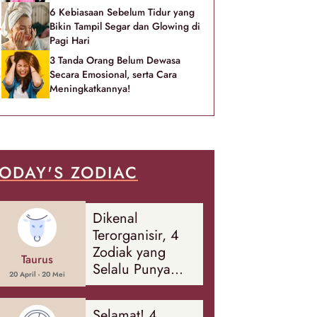
6 Kebiasaan Sebelum Tidur yang
Bikin Tampil Segar dan Glowing di
Pagi Hari
3 Tanda Orang Belum Dewasa
Secara Emosional, serta Cara
Meningkatkannya!
ODAY'S ZODIAC
Dikenal
Terorganisir, 4
Zodiak yang
Taurus
Selalu Punya
20 April - 20 Mei
Rencana
Cadangan Soal
Selamat! 4