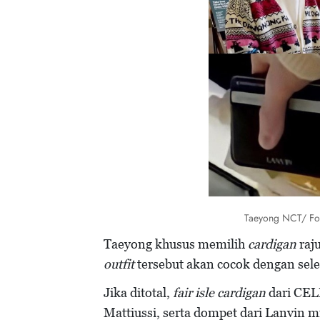
Taeyong NCT/ Fot
Taeyong khusus memilih
cardigan
raj
outfit
tersebut akan cocok dengan sel
Jika ditotal,
fair isle cardigan
dari CEL
Mattiussi, serta dompet dari Lanvin m