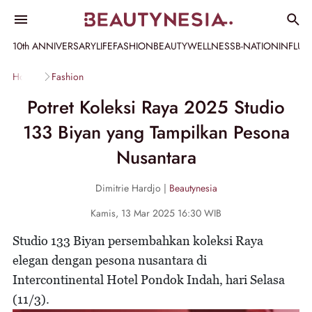
10th ANNIVERSARY
LIFE
FASHION
BEAUTY
WELLNESS
B-NATION
INFLU
Home
Fashion
Potret Koleksi Raya 2025 Studio
133 Biyan yang Tampilkan Pesona
Nusantara
Dimitrie Hardjo |
Beautynesia
Kamis, 13 Mar 2025 16:30 WIB
Studio 133 Biyan persembahkan koleksi Raya
elegan dengan pesona nusantara di
Intercontinental Hotel Pondok Indah, hari Selasa
(11/3).