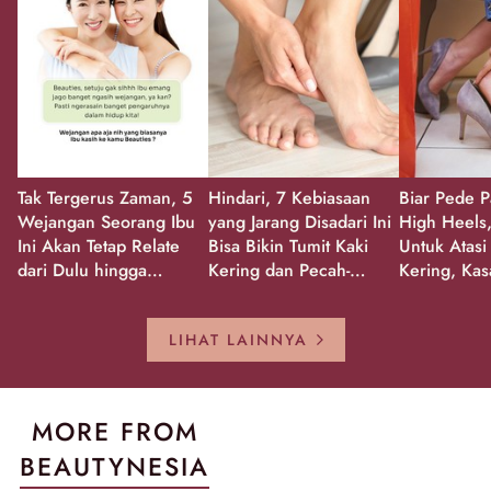
Tak Tergerus Zaman, 5
Hindari, 7 Kebiasaan
Biar Pede P
Wejangan Seorang Ibu
yang Jarang Disadari Ini
High Heels,
Ini Akan Tetap Relate
Bisa Bikin Tumit Kaki
Untuk Atasi
dari Dulu hingga
Kering dan Pecah-
Kering, Kas
Sekarang!
Pecah!
Pecah-peca
Kembali Gl
LIHAT LAINNYA
MORE FROM
BEAUTYNESIA