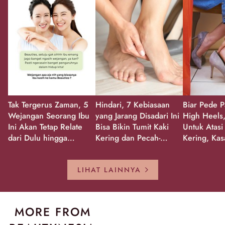
Tak Tergerus Zaman, 5
Hindari, 7 Kebiasaan
Biar Pede P
Wejangan Seorang Ibu
yang Jarang Disadari Ini
High Heels,
Ini Akan Tetap Relate
Bisa Bikin Tumit Kaki
Untuk Atasi
dari Dulu hingga
Kering dan Pecah-
Kering, Kas
Sekarang!
Pecah!
Pecah-peca
Kembali Gl
LIHAT LAINNYA
MORE FROM