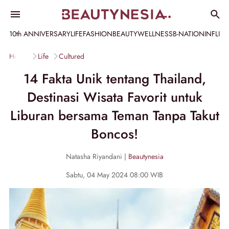
10th ANNIVERSARY
LIFE
FASHION
BEAUTY
WELLNESS
B-NATION
INFLU
Home
Life
Cultured
14 Fakta Unik tentang Thailand,
Destinasi Wisata Favorit untuk
Liburan bersama Teman Tanpa Takut
Boncos!
Natasha Riyandani |
Beautynesia
Sabtu, 04 May 2024 08:00 WIB