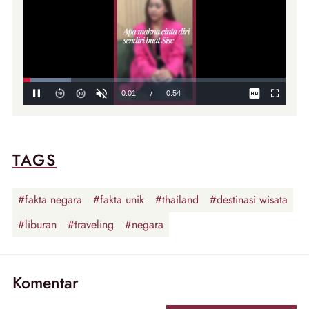
TAGS
#fakta negara
#fakta unik
#thailand
#destinasi wisata
#liburan
#traveling
#negara
Komentar