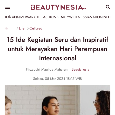
10th ANNIVERSARY
LIFE
FASHION
BEAUTY
WELLNESS
B-NATION
INFLU
Home
Life
Cultured
15 Ide Kegiatan Seru dan Inspiratif
untuk Merayakan Hari Perempuan
Internasional
Firzaputri Maulida Maharani |
Beautynesia
Selasa, 05 Mar 2024 18:15 WIB