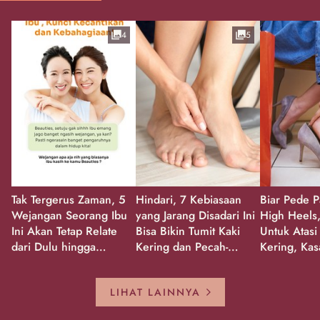
4
5
Tak Tergerus Zaman, 5
Hindari, 7 Kebiasaan
Biar Pede P
Wejangan Seorang Ibu
yang Jarang Disadari Ini
High Heels,
Ini Akan Tetap Relate
Bisa Bikin Tumit Kaki
Untuk Atasi
dari Dulu hingga
Kering dan Pecah-
Kering, Kas
Sekarang!
Pecah!
Pecah-peca
Kembali Gl
LIHAT LAINNYA