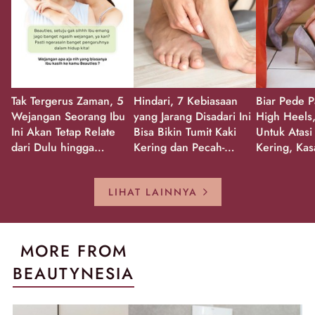
Tak Tergerus Zaman, 5
Hindari, 7 Kebiasaan
Biar Pede P
Wejangan Seorang Ibu
yang Jarang Disadari Ini
High Heels,
Ini Akan Tetap Relate
Bisa Bikin Tumit Kaki
Untuk Atasi
dari Dulu hingga
Kering dan Pecah-
Kering, Kas
Sekarang!
Pecah!
Pecah-peca
Kembali Gl
LIHAT LAINNYA
MORE FROM
BEAUTYNESIA