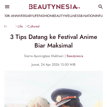
10th ANNIVERSARY
LIFE
FASHION
BEAUTY
WELLNESS
B-NATION
INFLU
Home
Life
Cultured
3 Tips Datang ke Festival Anime
Biar Maksimal
Sierra Ayuningtyas Muktisari |
Beautynesia
Jumat, 24 Apr 2026 13:00 WIB