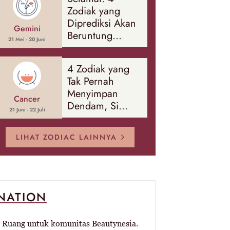
Banyak Hal
Zodiak yang
Diprediksi Akan
Gemini
Beruntung
21 Mei - 20 Juni
Sepanjang
Agustus 2026
4 Zodiak yang
Tak Pernah
Menyimpan
Cancer
Dendam, Si
21 Juni - 22 Juli
Paling Mudah
Memaafkan!
LIHAT ZODIAC LAINNYA
-NATION
Ruang untuk komunitas Beautynesia.