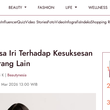
BEAUTY
FASHION
LIFE
WELLNESS
y
Influencer
Quiz
Video Stories
Foto
Video
Infografis
Indeks
Shopping 
sa Iri Terhadap Kesuksesan
ang Lain
i K |
Beautynesia
6 Mar 2026 13:00 WIB