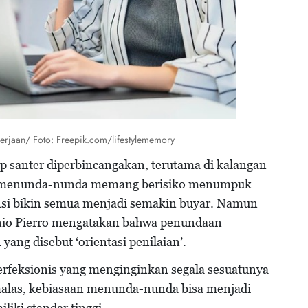
kerjaan/ Foto: Freepik.com/lifestylememory
p santer diperbincangakan, terutama di kalangan
 Ya, menunda-nunda memang berisiko menumpuk
nsi bikin semua menjadi semakin buyar. Namun
tonio Pierro mengatakan bahwa penundaan
ng disebut ‘orientasi penilaian’.
 perfeksionis yang menginginkan segala sesuatunya
 malas, kebiasaan menunda-nunda bisa menjadi
iki standar tinggi.