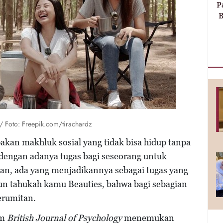
P
B
t/ Foto: Freepik.com/tirachardz
an makhluk sosial yang tidak bisa hidup tanpa
n dengan adanya tugas bagi seseorang untuk
hkan, ada yang menjadikannya sebagai tugas yang
n tahukah kamu Beauties, bahwa bagi sebagian
kerumitan.
am
British Journal of Psychology
menemukan