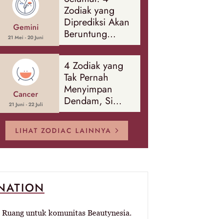
Banyak Hal
Zodiak yang
Diprediksi Akan
Gemini
Beruntung
21 Mei - 20 Juni
Sepanjang
Agustus 2026
4 Zodiak yang
Tak Pernah
Menyimpan
Cancer
Dendam, Si
21 Juni - 22 Juli
Paling Mudah
Memaafkan!
LIHAT ZODIAC LAINNYA
-NATION
Ruang untuk komunitas Beautynesia.