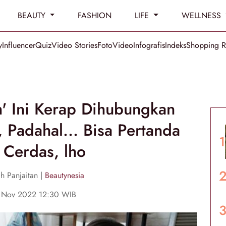
BEAUTY
FASHION
LIFE
WELLNESS
y
Influencer
Quiz
Video Stories
Foto
Video
Infografis
Indeks
Shopping 
' Ini Kerap Dihubungkan
Padahal... Bisa Pertanda
Cerdas, lho
h Panjaitan |
Beautynesia
6 Nov 2022 12:30 WIB