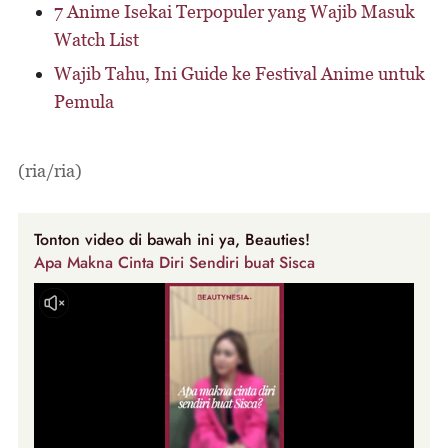
7 Anime Isekai Terpopuler yang Wajib Masuk
Watch List
Wajib Tahu, Ini Guide ke Festival Anime untuk
Pemula
(ria/ria)
Tonton video di bawah ini ya, Beauties!
Apa Makna Cinta Diri Sendiri buat Sisca