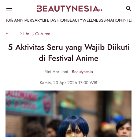
10th ANNIVERSARY
LIFE
FASHION
BEAUTY
WELLNESS
B-NATION
INFLU
Home
Life
Cultured
5 Aktivitas Seru yang Wajib Diikuti
di Festival Anime
Rini Apriliani |
Beautynesia
Kamis, 23 Apr 2026 17:00 WIB