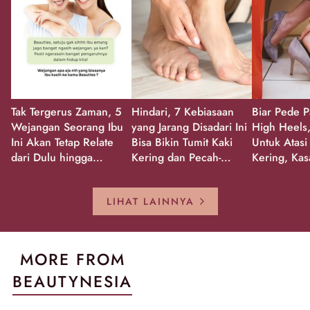
Tak Tergerus Zaman, 5
Hindari, 7 Kebiasaan
Biar Pede P
Wejangan Seorang Ibu
yang Jarang Disadari Ini
High Heels,
Ini Akan Tetap Relate
Bisa Bikin Tumit Kaki
Untuk Atasi
dari Dulu hingga
Kering dan Pecah-
Kering, Kas
Sekarang!
Pecah!
Pecah-peca
Kembali Gl
LIHAT LAINNYA
MORE FROM
BEAUTYNESIA