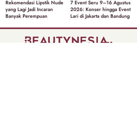
Rekomendasi Lipstik Nude
7 Event Seru 9–16 Agustus
yang Lagi Jadi Incaran
2026: Konser hingga Event
Banyak Perempuan
Lari di Jakarta dan Bandung
part of
Tentang Kami
Pedoman Media Siber
Disclaimer
Privacy Policy
Copyright @ 2026 | Beautynesia.
All Rights Reserved