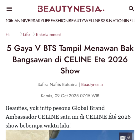
10th ANNIVERSARY
LIFE
FASHION
BEAUTY
WELLNESS
B-NATION
INFLU
Home
Life
Entertainment
5 Gaya V BTS Tampil Menawan Bak
Bangsawan di CELINE Ete 2026
Show
Safira Nafiis Butsaina |
Beautynesia
Kamis, 09 Oct 2025 07:15 WIB
Beauties, yuk intip pesona Global Brand
Ambassador CELINE satu ini di CELINE Été 2026
show beberapa waktu lalu!
1/5