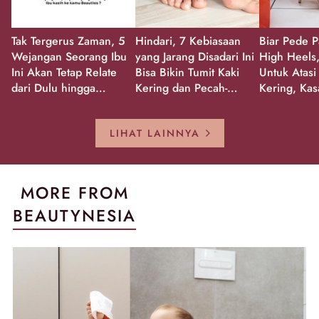
Tak Tergerus Zaman, 5
Hindari, 7 Kebiasaan
Biar Pede P
Wejangan Seorang Ibu
yang Jarang Disadari Ini
High Heels,
Ini Akan Tetap Relate
Bisa Bikin Tumit Kaki
Untuk Atasi
dari Dulu hingga
Kering dan Pecah-
Kering, Kas
Sekarang!
Pecah!
Pecah-peca
Kembali Gl
LIHAT LAINNYA
MORE FROM
BEAUTYNESIA