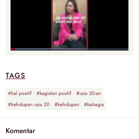
TAGS
#hal positif
#kegiatan positif
#usia 20-an
#kehidupan usia 20
#kehidupan
#bahagia
Komentar