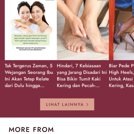
Tak Tergerus Zaman, 5
Hindari, 7 Kebiasaan
Biar Pede P
Wejangan Seorang Ibu
yang Jarang Disadari Ini
High Heels,
Ini Akan Tetap Relate
Bisa Bikin Tumit Kaki
Untuk Atasi
dari Dulu hingga
Kering dan Pecah-
Kering, Kas
Sekarang!
Pecah!
Pecah-peca
Kembali Gl
LIHAT LAINNYA
MORE FROM