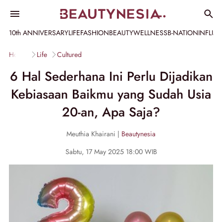
10th ANNIVERSARY
LIFE
FASHION
BEAUTY
WELLNESS
B-NATION
INFLU
Home
Life
Cultured
6 Hal Sederhana Ini Perlu Dijadikan
Kebiasaan Baikmu yang Sudah Usia
20-an, Apa Saja?
Meuthia Khairani |
Beautynesia
Sabtu, 17 May 2025 18:00 WIB