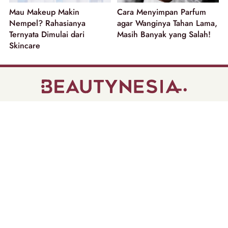
Mau Makeup Makin
Cara Menyimpan Parfum
Nempel? Rahasianya
agar Wanginya Tahan Lama,
Ternyata Dimulai dari
Masih Banyak yang Salah!
Skincare
part of
Tentang Kami
Pedoman Media Siber
Disclaimer
Privacy Policy
Copyright @ 2026 | Beautynesia.
All Rights Reserved