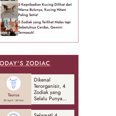
5 Kepribadian Kucing Dilihat dari
Warna Bulunya, Kucing Hitam
Paling Setia!
5 Zodiak yang Terlihat Malas tapi
Sebetulnya Cerdas, Gemini
Termasuk!
ODAY'S ZODIAC
Dikenal
Terorganisir, 4
Zodiak yang
Taurus
Selalu Punya
20 April - 20 Mei
Rencana
Cadangan Soal
Selamat! 4