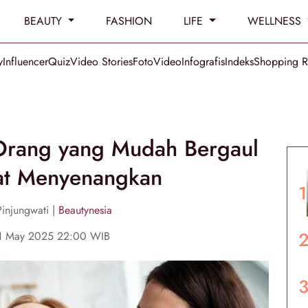
BEAUTY
FASHION
LIFE
WELLNESS
y
Influencer
Quiz
Video Stories
Foto
Video
Infografis
Indeks
Shopping 
 Orang yang Mudah Bergaul
hat Menyenangkan
Pinjungwati |
Beautynesia
1 May 2025 22:00 WIB