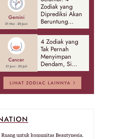
Banyak Hal
Zodiak yang
Diprediksi Akan
Gemini
Beruntung
21 Mei - 20 Juni
Sepanjang
Agustus 2026
4 Zodiak yang
Tak Pernah
Menyimpan
Cancer
Dendam, Si
21 Juni - 22 Juli
Paling Mudah
Memaafkan!
LIHAT ZODIAC LAINNYA
-NATION
Ruang untuk komunitas Beautynesia.