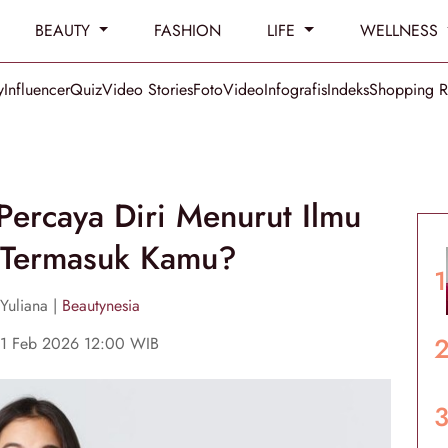
BEAUTY
FASHION
LIFE
WELLNESS
y
Influencer
Quiz
Video Stories
Foto
Video
Infografis
Indeks
Shopping 
Percaya Diri Menurut Ilmu
, Termasuk Kamu?
Yuliana |
Beautynesia
01 Feb 2026 12:00 WIB