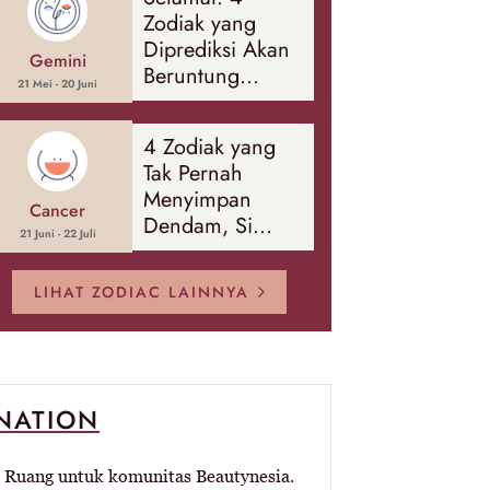
Banyak Hal
Zodiak yang
Diprediksi Akan
Gemini
Beruntung
21 Mei - 20 Juni
Sepanjang
Agustus 2026
4 Zodiak yang
Tak Pernah
Menyimpan
Cancer
Dendam, Si
21 Juni - 22 Juli
Paling Mudah
Memaafkan!
LIHAT ZODIAC LAINNYA
-NATION
Ruang untuk komunitas Beautynesia.