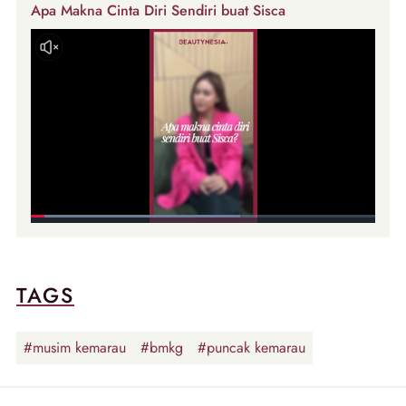
Apa Makna Cinta Diri Sendiri buat Sisca
TAGS
#musim kemarau
#bmkg
#puncak kemarau