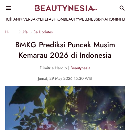
10th ANNIVERSARY
LIFE
FASHION
BEAUTY
WELLNESS
B-NATION
INFLU
Home
Life
Be Updates
BMKG Prediksi Puncak Musim
Kemarau 2026 di Indonesia
Dimitrie Hardjo |
Beautynesia
Jumat, 29 May 2026 15:30 WIB