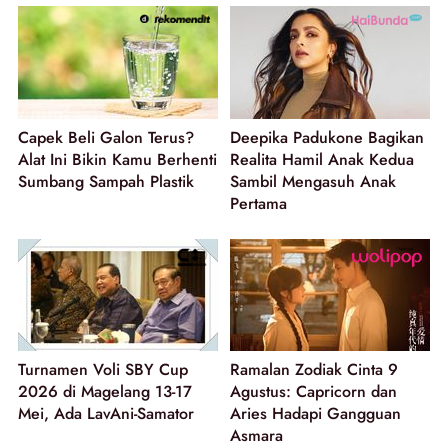
Capek Beli Galon Terus?
Deepika Padukone Bagikan
Alat Ini Bikin Kamu Berhenti
Realita Hamil Anak Kedua
Sumbang Sampah Plastik
Sambil Mengasuh Anak
Pertama
Turnamen Voli SBY Cup
Ramalan Zodiak Cinta 9
2026 di Magelang 13-17
Agustus: Capricorn dan
Mei, Ada LavAni-Samator
Aries Hadapi Gangguan
Asmara