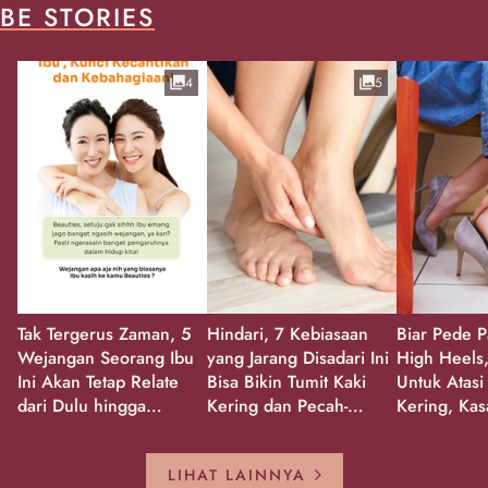
BE STORIES
4
5
Tak Tergerus Zaman, 5
Hindari, 7 Kebiasaan
Biar Pede P
Wejangan Seorang Ibu
yang Jarang Disadari Ini
High Heels,
Ini Akan Tetap Relate
Bisa Bikin Tumit Kaki
Untuk Atasi
dari Dulu hingga
Kering dan Pecah-
Kering, Kas
Sekarang!
Pecah!
Pecah-peca
Kembali Gl
LIHAT LAINNYA