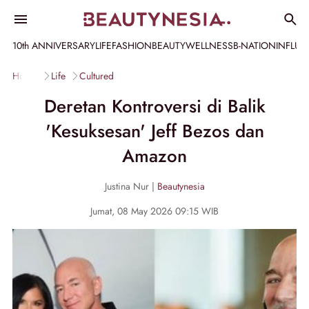
10th ANNIVERSARY
LIFE
FASHION
BEAUTY
WELLNESS
B-NATION
INFLU
Home
Life
Cultured
Deretan Kontroversi di Balik
'Kesuksesan' Jeff Bezos dan
Amazon
Justina Nur |
Beautynesia
Jumat, 08 May 2026 09:15 WIB