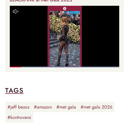
TAGS
#jeff bezos
#amazon
#met gala
#met gala 2026
#kontroversi