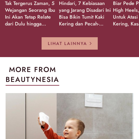
Tak Tergerus Zaman, 5
Hindari, 7 Kebiasaan
Biar Pede P
Wejangan Seorang Ibu
yang Jarang Disadari Ini
High Heels,
Ini Akan Tetap Relate
Bisa Bikin Tumit Kaki
Untuk Atasi
dari Dulu hingga
Kering dan Pecah-
Kering, Kas
Sekarang!
Pecah!
Pecah-peca
Kembali Gl
LIHAT LAINNYA
MORE FROM
BEAUTYNESIA