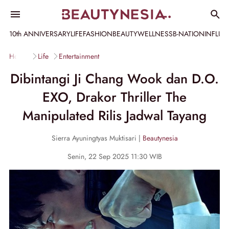
10th ANNIVERSARY
LIFE
FASHION
BEAUTY
WELLNESS
B-NATION
INFLU
Home
Life
Entertainment
Dibintangi Ji Chang Wook dan D.O.
EXO, Drakor Thriller The
Manipulated Rilis Jadwal Tayang
Sierra Ayuningtyas Muktisari |
Beautynesia
Senin, 22 Sep 2025 11:30 WIB