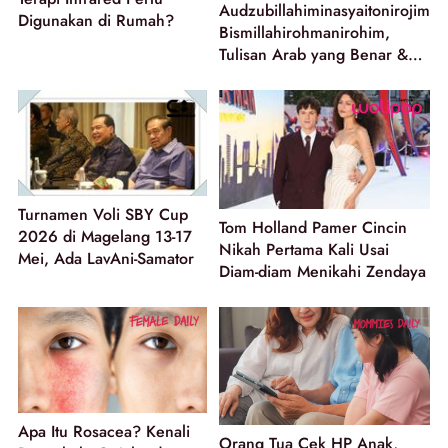
Audzubillahiminasyaitonirojim
Digunakan di Rumah?
Bismillahirohmanirohim,
Tulisan Arab yang Benar &
Penggunaannya
Turnamen Voli SBY Cup
Tom Holland Pamer Cincin
2026 di Magelang 13-17
Nikah Pertama Kali Usai
Mei, Ada LavAni-Samator
Diam-diam Menikahi Zendaya
Apa Itu Rosacea? Kenali
Orang Tua Cek HP Anak,