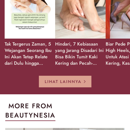
Tak Tergerus Zaman, 5
Hindari, 7 Kebiasaan
Biar Pede P
Wejangan Seorang Ibu
yang Jarang Disadari Ini
High Heels,
Ini Akan Tetap Relate
Bisa Bikin Tumit Kaki
Untuk Atasi
dari Dulu hingga
Kering dan Pecah-
Kering, Kas
Sekarang!
Pecah!
Pecah-peca
Kembali Gl
LIHAT LAINNYA
MORE FROM
BEAUTYNESIA