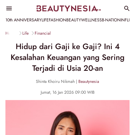
10th ANNIVERSARY
LIFE
FASHION
BEAUTY
WELLNESS
B-NATION
INFLU
Home
Life
Financial
Hidup dari Gaji ke Gaji? Ini 4
Kesalahan Keuangan yang Sering
Terjadi di Usia 20-an
Shinta Khoiru Nikmah |
Beautynesia
Jumat, 16 Jan 2026 09:00 WIB