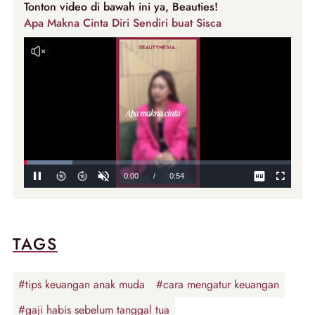
Tonton video di bawah ini ya, Beauties!
Apa Makna Cinta Diri Sendiri buat Sisca
TAGS
#tips keuangan anak muda
#cara mengatur keuangan
#gaji habis sebelum tanggal tua