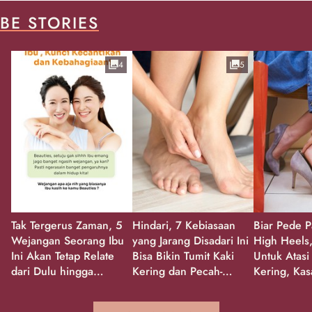
BE STORIES
4
5
Tak Tergerus Zaman, 5
Hindari, 7 Kebiasaan
Biar Pede P
Wejangan Seorang Ibu
yang Jarang Disadari Ini
High Heels,
Ini Akan Tetap Relate
Bisa Bikin Tumit Kaki
Untuk Atasi
dari Dulu hingga
Kering dan Pecah-
Kering, Kas
Sekarang!
Pecah!
Pecah-peca
Kembali Gl