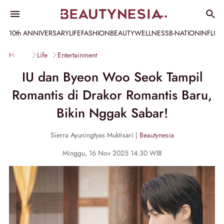
10th ANNIVERSARY
LIFE
FASHION
BEAUTY
WELLNESS
B-NATION
INFLU
Home
Life
Entertainment
IU dan Byeon Woo Seok Tampil
Romantis di Drakor Romantis Baru,
Bikin Nggak Sabar!
Sierra Ayuningtyas Muktisari |
Beautynesia
Minggu, 16 Nov 2025 14:30 WIB