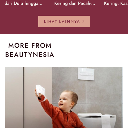
dari Dulu hingga
Kering dan Pecah-
Kering, Kas
Sekarang!
Pecah!
Pecah-peca
Kembali Gl
LIHAT LAINNYA
MORE FROM
BEAUTYNESIA