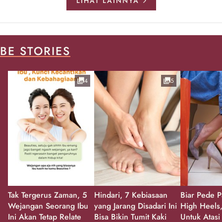
LIHAT LAINNYA
BE STORIES
4
5
Tak Tergerus Zaman, 5
Hindari, 7 Kebiasaan
Biar Pede P
Wejangan Seorang Ibu
yang Jarang Disadari Ini
High Heels,
Ini Akan Tetap Relate
Bisa Bikin Tumit Kaki
Untuk Atasi