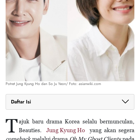
Potret Jung Kyung Ho dan So Ju Yeon/ Foto: asianwiki.com
Daftar Isi
Drama Bertema Hukum dengan Sentuhan Komedi
T
Bersatu dalam Organisasi Nirlaba Pro Bono
ajuk baru drama Korea selalu bermunculan,
Digarap oleh Pihak Menjanjikan
Beauties.
Jung Kyung Ho
yang akan segera
comeback
melalui drama
Oh My Ghost Clients
pada