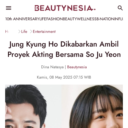
10th ANNIVERSARY
LIFE
FASHION
BEAUTY
WELLNESS
B-NATION
INFLU
Home
Life
Entertainment
Jung Kyung Ho Dikabarkan Ambil
Proyek Akting Bersama So Ju Yeon
Dina Natasya |
Beautynesia
Kamis, 08 May 2025 07:15 WIB