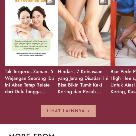
4
5
Tak Tergerus Zaman, 5
Hindari, 7 Kebiasaan
Biar Pede P
Wejangan Seorang Ibu
yang Jarang Disadari Ini
High Heels,
Ini Akan Tetap Relate
Bisa Bikin Tumit Kaki
Untuk Atasi
dari Dulu hingga
Kering dan Pecah-
Kering, Kas
Sekarang!
Pecah!
Pecah-peca
Kembali Gl
LIHAT LAINNYA