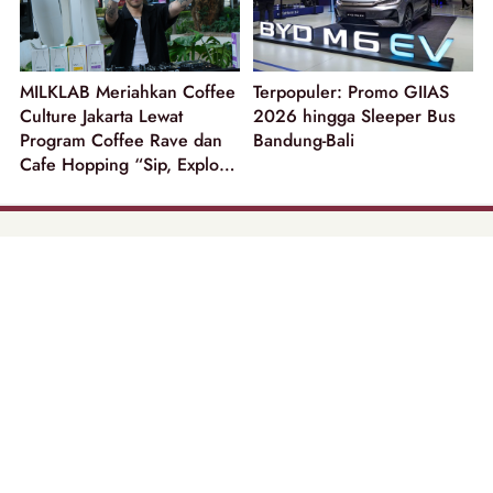
MILKLAB Meriahkan Coffee
Terpopuler: Promo GIIAS
Culture Jakarta Lewat
2026 hingga Sleeper Bus
Program Coffee Rave dan
Bandung-Bali
Cafe Hopping “Sip, Explore
and Win”!
part of
Tentang Kami
Pedoman Media Siber
Disclaimer
Privacy Policy