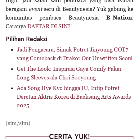
Ingin jadi salah satu pembaca yang bisa ikutan
beragam
event
seru di Beautynesia? Yuk gabung ke
komunitas pembaca Beautynesia
B-Nation
.
Caranya
DAFTAR DI SINI!
Pilihan Redaksi
Jadi Pengacara, Simak Potret Jinyoung GOT7
yang Comeback di Drakor Our Unwritten Seoul
Get The Look: Inspirasi Gaya Comfy Pakai
Long Sleeves ala Choi Sooyoung
Ada Song Hye Kyo hingga IU, Intip Potret
Deretan Aktris Korea di Baeksang Arts Awards
2025
(sim/sim)
CERITA YUK!