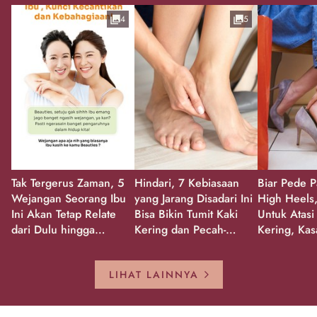
4
5
Tak Tergerus Zaman, 5
Hindari, 7 Kebiasaan
Biar Pede P
Wejangan Seorang Ibu
yang Jarang Disadari Ini
High Heels,
Ini Akan Tetap Relate
Bisa Bikin Tumit Kaki
Untuk Atasi
dari Dulu hingga
Kering dan Pecah-
Kering, Kas
Sekarang!
Pecah!
Pecah-peca
Kembali Gl
LIHAT LAINNYA