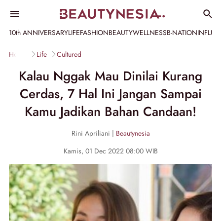
10th ANNIVERSARY
LIFE
FASHION
BEAUTY
WELLNESS
B-NATION
INFLU
Home
Life
Cultured
Kalau Nggak Mau Dinilai Kurang
Cerdas, 7 Hal Ini Jangan Sampai
Kamu Jadikan Bahan Candaan!
Rini Apriliani |
Beautynesia
Kamis, 01 Dec 2022 08:00 WIB