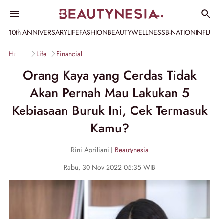
10th ANNIVERSARY
LIFE
FASHION
BEAUTY
WELLNESS
B-NATION
INFLU
Home
Life
Financial
Orang Kaya yang Cerdas Tidak
Akan Pernah Mau Lakukan 5
Kebiasaan Buruk Ini, Cek Termasuk
Kamu?
Rini Apriliani |
Beautynesia
Rabu, 30 Nov 2022 05:35 WIB