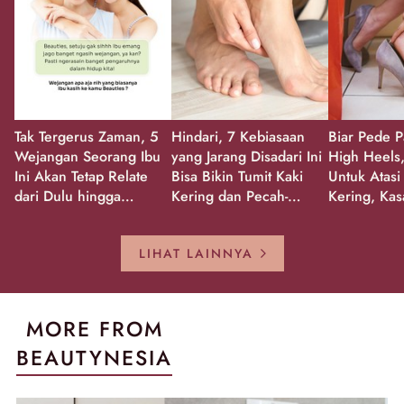
Tak Tergerus Zaman, 5
Hindari, 7 Kebiasaan
Biar Pede P
Wejangan Seorang Ibu
yang Jarang Disadari Ini
High Heels,
Ini Akan Tetap Relate
Bisa Bikin Tumit Kaki
Untuk Atasi
dari Dulu hingga
Kering dan Pecah-
Kering, Kas
Sekarang!
Pecah!
Pecah-peca
Kembali Gl
LIHAT LAINNYA
MORE FROM
BEAUTYNESIA