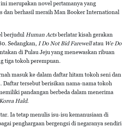
 ini merupakan novel pertamanya yang
s dan berhasil meraih Man Booker International
el berjudul
Human Acts
berlatar kisah gerakan
980. Sedangkan,
I Do Not Bid Farewell
atau
We Do
takan di Pulau Jeju yang menewaskan ribuan
ng tiga tokoh perempuan.
pernah masuk ke dalam daftar hitam tokoh seni dan
. Daftar tersebut berisikan nama-nama tokoh
u memiliki pandangan berbeda dalam menerima
Korea Hald
.
ar. Ia tetap menulis isu-isu kemanusiaan di
agai penghargaan bergengsi di negaranya sendiri