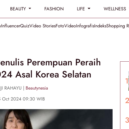
BEAUTY
FASHION
LIFE
WELLNESS
y
Influencer
Quiz
Video Stories
Foto
Video
Infografis
Indeks
Shopping 
Penulis Perempuan Peraih
24 Asal Korea Selatan
JI RAHAYU |
Beautynesia
15 Oct 2024 09:30 WIB