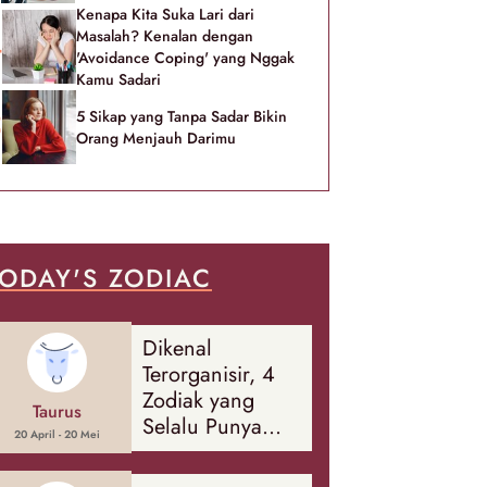
Kenapa Kita Suka Lari dari
Masalah? Kenalan dengan
'Avoidance Coping' yang Nggak
Kamu Sadari
5 Sikap yang Tanpa Sadar Bikin
Orang Menjauh Darimu
ODAY'S ZODIAC
Dikenal
Terorganisir, 4
Zodiak yang
Taurus
Selalu Punya
20 April - 20 Mei
Rencana
Cadangan Soal