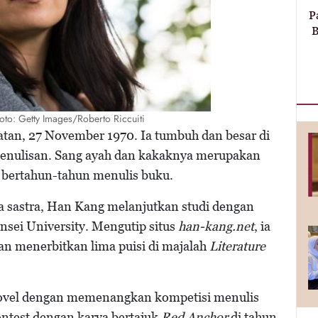
P
B
oto: Getty Images/Roberto Riccuiti
atan, 27 November 1970. Ia tumbuh dan besar di
penulisan. Sang ayah dan kakaknya merupakan
if bertahun-tahun menulis buku.
a sastra, Han Kang melanjutkan studi dengan
nsei University. Mengutip situs
han-kang.net
, ia
gan menerbitkan lima puisi di majalah
Literature
 novel dengan memenangkan kompetisi menulis
ontest dengan karya bertajuk
Red Anchor
di tahun