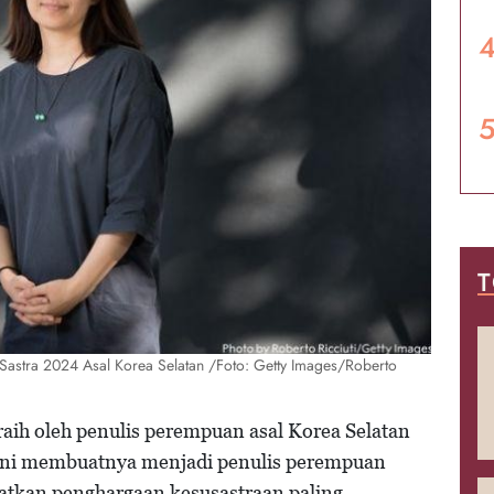
T
Sastra 2024 Asal Korea Selatan /Foto: Getty Images/Roberto
raih oleh penulis perempuan asal Korea Selatan
 ini membuatnya menjadi penulis perempuan
tkan penghargaan kesusastraan paling