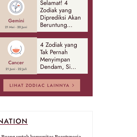
Selamat! 4
Banyak Hal
Zodiak yang
Diprediksi Akan
Gemini
Beruntung
21 Mei - 20 Juni
Sepanjang
Agustus 2026
4 Zodiak yang
Tak Pernah
Menyimpan
Cancer
Dendam, Si
21 Juni - 22 Juli
Paling Mudah
Memaafkan!
LIHAT ZODIAC LAINNYA
-NATION
Ruang untuk komunitas Beautynesia.