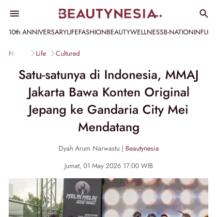
10th ANNIVERSARY
LIFE
FASHION
BEAUTY
WELLNESS
B-NATION
INFLU
Home
Life
Cultured
Satu-satunya di Indonesia, MMAJ
Jakarta Bawa Konten Original
Jepang ke Gandaria City Mei
Mendatang
Dyah Arum Narwastu |
Beautynesia
Jumat, 01 May 2026 17:00 WIB