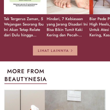
Tak Tergerus Zaman, 5
Hindari, 7 Kebiasaan
Biar Pede P
Wejangan Seorang Ibu
yang Jarang Disadari Ini
High Heels,
Ini Akan Tetap Relate
Bisa Bikin Tumit Kaki
Untuk Atasi
dari Dulu hingga
Kering dan Pecah-
Kering, Kas
Sekarang!
Pecah!
Pecah-peca
Kembali Gl
LIHAT LAINNYA
MORE FROM
BEAUTYNESIA