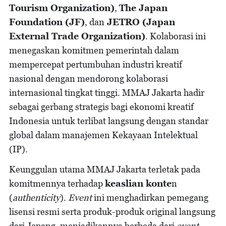
Tourism Organization)
,
The Japan
Foundation (JF)
, dan
JETRO (Japan
External Trade Organization)
. Kolaborasi ini
menegaskan komitmen pemerintah dalam
mempercepat pertumbuhan industri kreatif
nasional dengan mendorong kolaborasi
internasional tingkat tinggi. MMAJ Jakarta hadir
sebagai gerbang strategis bagi ekonomi kreatif
Indonesia untuk terlibat langsung dengan standar
global dalam manajemen Kekayaan Intelektual
(IP).
Keunggulan utama MMAJ Jakarta terletak pada
komitmennya terhadap
keaslian konte
n
(
authenticity
).
Event
ini menghadirkan pemegang
lisensi resmi serta produk-produk original langsung
dari Jepang, menjadikannya berbeda dari
event