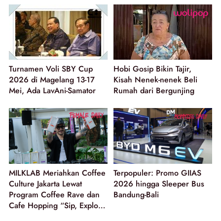
Turnamen Voli SBY Cup
Hobi Gosip Bikin Tajir,
2026 di Magelang 13-17
Kisah Nenek-nenek Beli
Mei, Ada LavAni-Samator
Rumah dari Bergunjing
MILKLAB Meriahkan Coffee
Terpopuler: Promo GIIAS
Culture Jakarta Lewat
2026 hingga Sleeper Bus
Program Coffee Rave dan
Bandung-Bali
Cafe Hopping “Sip, Explore
and Win”!