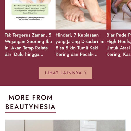
Tak Tergerus Zaman, 5
Hindari, 7 Kebiasaan
Biar Pede P
Wejangan Seorang Ibu
yang Jarang Disadari Ini
High Heels,
Ini Akan Tetap Relate
Bisa Bikin Tumit Kaki
Untuk Atasi
dari Dulu hingga
Kering dan Pecah-
Kering, Kas
Sekarang!
Pecah!
Pecah-peca
Kembali Gl
LIHAT LAINNYA
MORE FROM
BEAUTYNESIA