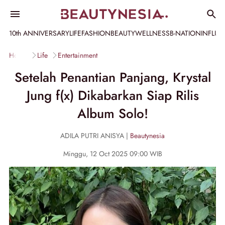
10th ANNIVERSARY
LIFE
FASHION
BEAUTY
WELLNESS
B-NATION
INFLU
Home
Life
Entertainment
Setelah Penantian Panjang, Krystal
Jung f(x) Dikabarkan Siap Rilis
Album Solo!
ADILA PUTRI ANISYA |
Beautynesia
Minggu, 12 Oct 2025 09:00 WIB