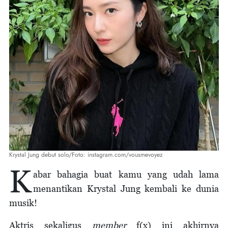
Krystal Jung debut solo/Foto: instagram.com/vousmevoyez
K
abar bahagia buat kamu yang udah lama
menantikan Krystal Jung kembali ke dunia
musik!
Aktris sekaligus
member
f(x) ini akhirnya