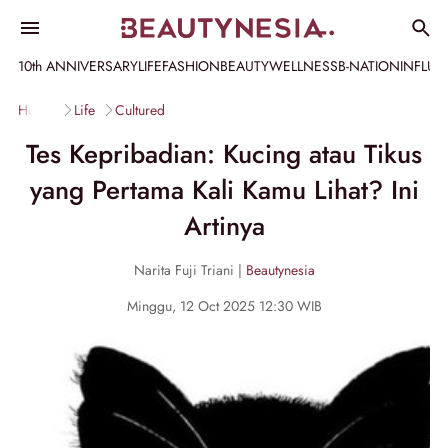
10th ANNIVERSARY
LIFE
FASHION
BEAUTY
WELLNESS
B-NATION
INFLU
Home
Life
Cultured
Tes Kepribadian: Kucing atau Tikus
yang Pertama Kali Kamu Lihat? Ini
Artinya
Narita Fuji Triani |
Beautynesia
Minggu, 12 Oct 2025 12:30 WIB