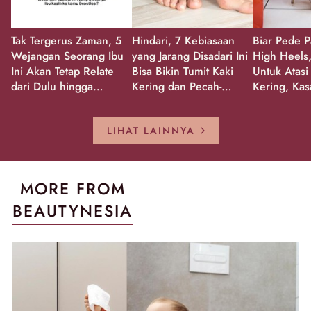
Tak Tergerus Zaman, 5
Hindari, 7 Kebiasaan
Biar Pede P
Wejangan Seorang Ibu
yang Jarang Disadari Ini
High Heels,
Ini Akan Tetap Relate
Bisa Bikin Tumit Kaki
Untuk Atasi
dari Dulu hingga
Kering dan Pecah-
Kering, Kas
Sekarang!
Pecah!
Pecah-peca
Kembali Gl
LIHAT LAINNYA
MORE FROM
BEAUTYNESIA