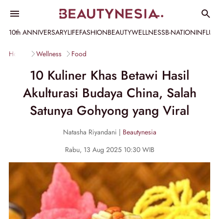
10th ANNIVERSARY
LIFE
FASHION
BEAUTY
WELLNESS
B-NATION
INFLU
Home
Wellness
Food
10 Kuliner Khas Betawi Hasil
Akulturasi Budaya China, Salah
Satunya Gohyong yang Viral
Natasha Riyandani |
Beautynesia
Rabu, 13 Aug 2025 10:30 WIB