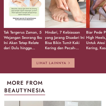
Tak Tergerus Zaman, 5
Hindari, 7 Kebiasaan
Biar Pede P
Wejangan Seorang Ibu
yang Jarang Disadari Ini
High Heels,
Ini Akan Tetap Relate
Bisa Bikin Tumit Kaki
Untuk Atasi
dari Dulu hingga
Kering dan Pecah-
Kering, Kas
Sekarang!
Pecah!
Pecah-peca
Kembali Gl
LIHAT LAINNYA
MORE FROM
BEAUTYNESIA