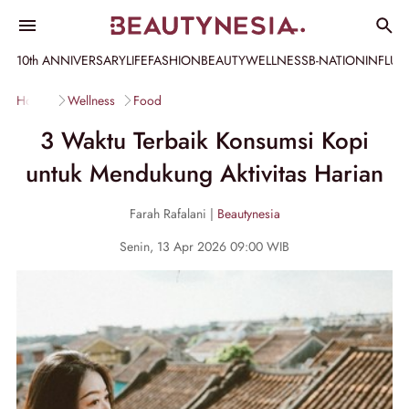
10th ANNIVERSARY
LIFE
FASHION
BEAUTY
WELLNESS
B-NATION
INFLU
Home
Wellness
Food
3 Waktu Terbaik Konsumsi Kopi
untuk Mendukung Aktivitas Harian
Farah Rafalani |
Beautynesia
Senin, 13 Apr 2026 09:00 WIB