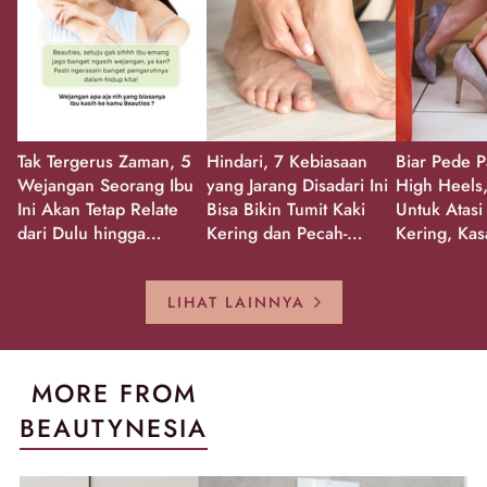
Tak Tergerus Zaman, 5
Hindari, 7 Kebiasaan
Biar Pede P
Wejangan Seorang Ibu
yang Jarang Disadari Ini
High Heels,
Ini Akan Tetap Relate
Bisa Bikin Tumit Kaki
Untuk Atasi
dari Dulu hingga
Kering dan Pecah-
Kering, Kas
Sekarang!
Pecah!
Pecah-peca
Kembali Gl
LIHAT LAINNYA
MORE FROM
BEAUTYNESIA