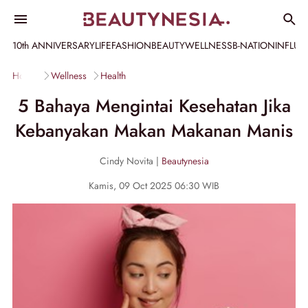
10th ANNIVERSARY
LIFE
FASHION
BEAUTY
WELLNESS
B-NATION
INFLU
Home
Wellness
Health
5 Bahaya Mengintai Kesehatan Jika
Kebanyakan Makan Makanan Manis
Cindy Novita |
Beautynesia
Kamis, 09 Oct 2025 06:30 WIB