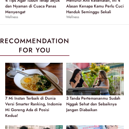
4 Tips Agar Tubuh Tetap Sejuk
Menurut Ahli Kesehatan, Ini 4
dan Nyaman di Cuaca Panas
Alasan Kenapa Kamu Perlu Cuci
Menyengat
Handuk Seminggu Sekali
Wellness
Wellness
RECOMMENDATION
FOR YOU
7 Mi Instan Terbaik di Dunia
3 Tanda Pertemananmu Sudah
Versi Smarter Ranking, Indomie
Nggak Sehat dan Sebaiknya
Mi Goreng Ada di Posisi
Jangan Diabaikan
Kedua!