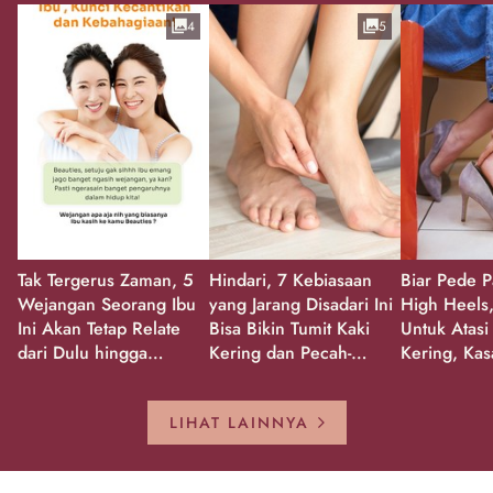
4
5
Tak Tergerus Zaman, 5
Hindari, 7 Kebiasaan
Biar Pede P
Wejangan Seorang Ibu
yang Jarang Disadari Ini
High Heels,
Ini Akan Tetap Relate
Bisa Bikin Tumit Kaki
Untuk Atasi
dari Dulu hingga
Kering dan Pecah-
Kering, Kas
Sekarang!
Pecah!
Pecah-peca
Kembali Gl
LIHAT LAINNYA