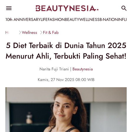
10th ANNIVERSARY
LIFE
FASHION
BEAUTY
WELLNESS
B-NATION
INFLU
Home
Wellness
Fit & Fab
5 Diet Terbaik di Dunia Tahun 2025
Menurut Ahli, Terbukti Paling Sehat!
Narita Fuji Triani |
Beautynesia
Kamis, 27 Nov 2025 08:00 WIB