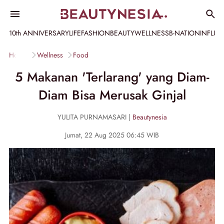
10th ANNIVERSARY
LIFE
FASHION
BEAUTY
WELLNESS
B-NATION
INFLU
Home
Wellness
Food
5 Makanan 'Terlarang' yang Diam-
Diam Bisa Merusak Ginjal
YULITA PURNAMASARI |
Beautynesia
Jumat, 22 Aug 2025 06:45 WIB