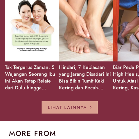
Tak Tergerus Zaman, 5
Hindari, 7 Kebiasaan
Biar Pede P
Wejangan Seorang Ibu
yang Jarang Disadari Ini
High Heels,
Ini Akan Tetap Relate
Bisa Bikin Tumit Kaki
Untuk Atasi
dari Dulu hingga
Kering dan Pecah-
Kering, Kas
Sekarang!
Pecah!
Pecah-peca
Kembali Gl
LIHAT LAINNYA
MORE FROM