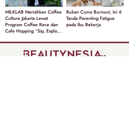
MILKLAB Meriahkan Coffee
Bukan Cuma Burnout, Ini 6
Culture Jakarta Lewat
Tanda Parenting Fatigue
Program Coffee Rave dan
pada Ibu Bekerja
Cafe Hopping “Sip, Explore
and Win”!
part of
Tentang Kami
Pedoman Media Siber
Disclaimer
Privacy Policy
Copyright @ 2026 | Beautynesia.
All Rights Reserved