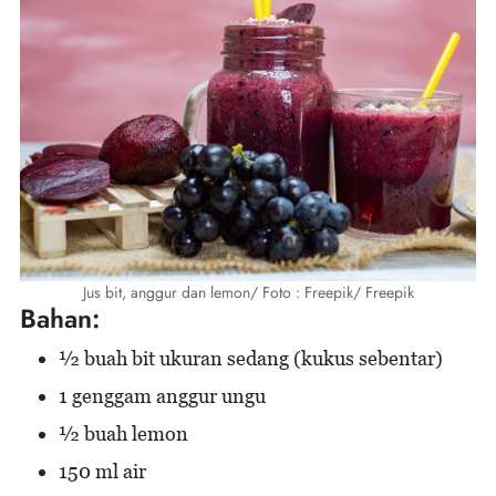
Jus bit, anggur dan lemon/ Foto : Freepik/ Freepik
Bahan:
½ buah bit ukuran sedang (kukus sebentar)
1 genggam anggur ungu
½ buah lemon
150 ml air