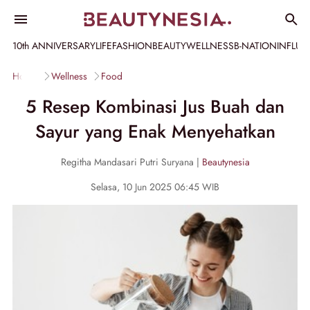
10th ANNIVERSARY
LIFE
FASHION
BEAUTY
WELLNESS
B-NATION
INFLU
Home
Wellness
Food
5 Resep Kombinasi Jus Buah dan
Sayur yang Enak Menyehatkan
Regitha Mandasari Putri Suryana |
Beautynesia
Selasa, 10 Jun 2025 06:45 WIB