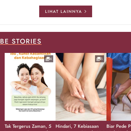
LIHAT LAINNYA
BE STORIES
4
5
Tak Tergerus Zaman, 5
Hindari, 7 Kebiasaan
Biar Pede P