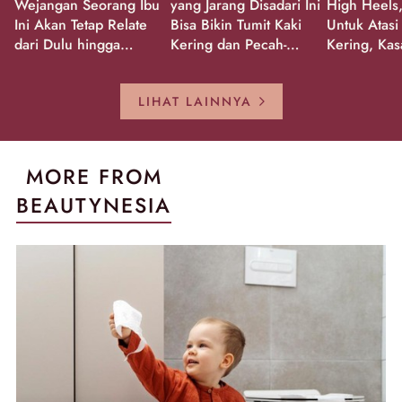
Wejangan Seorang Ibu
yang Jarang Disadari Ini
High Heels,
Ini Akan Tetap Relate
Bisa Bikin Tumit Kaki
Untuk Atasi
dari Dulu hingga
Kering dan Pecah-
Kering, Kas
Sekarang!
Pecah!
Pecah-peca
Kembali Gl
LIHAT LAINNYA
MORE FROM
BEAUTYNESIA