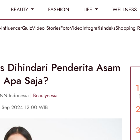
BEAUTY
FASHION
LIFE
WELLNESS
y
Influencer
Quiz
Video Stories
Foto
Video
Infografis
Indeks
Shopping 
s Dihindari Penderita Asam
, Apa Saja?
CNN Indonesia |
Beautynesia
3 Sep 2024 12:00 WIB