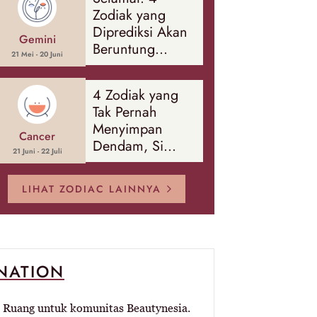
Banyak Hal
Zodiak yang
Diprediksi Akan
Gemini
Beruntung
21 Mei - 20 Juni
Sepanjang
Agustus 2026
4 Zodiak yang
Tak Pernah
Menyimpan
Cancer
Dendam, Si
21 Juni - 22 Juli
Paling Mudah
Memaafkan!
LIHAT ZODIAC LAINNYA
-NATION
Ruang untuk komunitas Beautynesia.