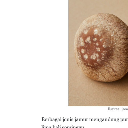
Ilustrasi j
Berbagai jenis jamur mengandung puri
lima kali seminggu.