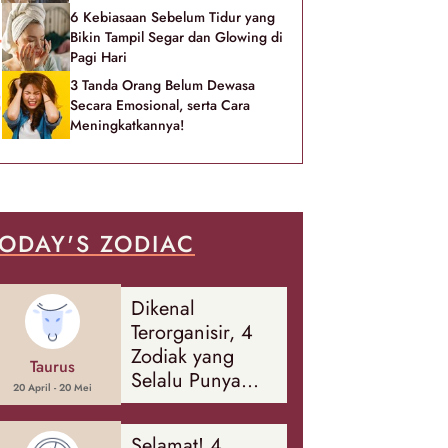
6 Kebiasaan Sebelum Tidur yang
Bikin Tampil Segar dan Glowing di
Pagi Hari
3 Tanda Orang Belum Dewasa
Secara Emosional, serta Cara
Meningkatkannya!
ODAY'S ZODIAC
Dikenal
Terorganisir, 4
Zodiak yang
Taurus
Selalu Punya
20 April - 20 Mei
Rencana
Cadangan Soal
Selamat! 4