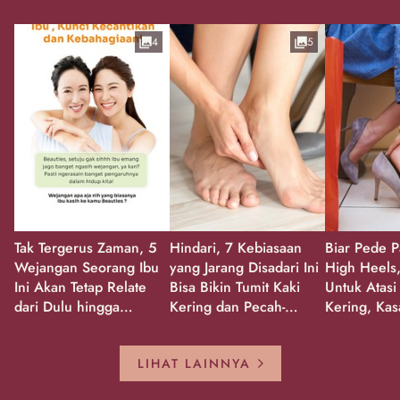
4
5
Tak Tergerus Zaman, 5
Hindari, 7 Kebiasaan
Biar Pede P
Wejangan Seorang Ibu
yang Jarang Disadari Ini
High Heels,
Ini Akan Tetap Relate
Bisa Bikin Tumit Kaki
Untuk Atasi
dari Dulu hingga
Kering dan Pecah-
Kering, Kas
Sekarang!
Pecah!
Pecah-peca
Kembali Gl
LIHAT LAINNYA