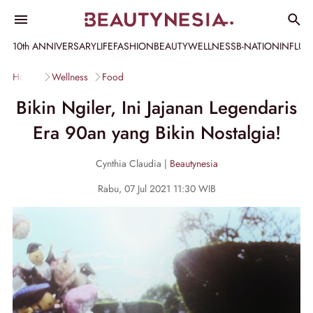
10th ANNIVERSARY
LIFE
FASHION
BEAUTY
WELLNESS
B-NATION
INFLU
Home
Wellness
Food
Bikin Ngiler, Ini Jajanan Legendaris
Era 90an yang Bikin Nostalgia!
Cynthia Claudia |
Beautynesia
Rabu, 07 Jul 2021 11:30 WIB