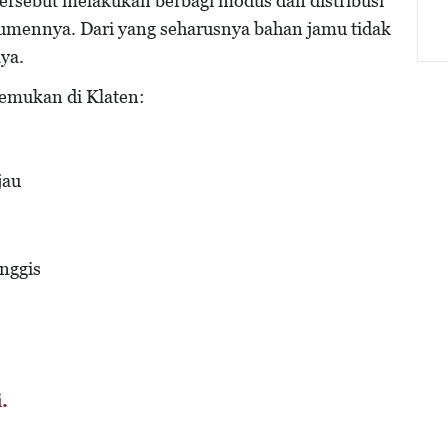
ersebut melakukan berbagi modus dan distribusi
umennya. Dari yang seharusnya bahan jamu tidak
aya.
itemukan di Klaten:
jau
nggis
i.