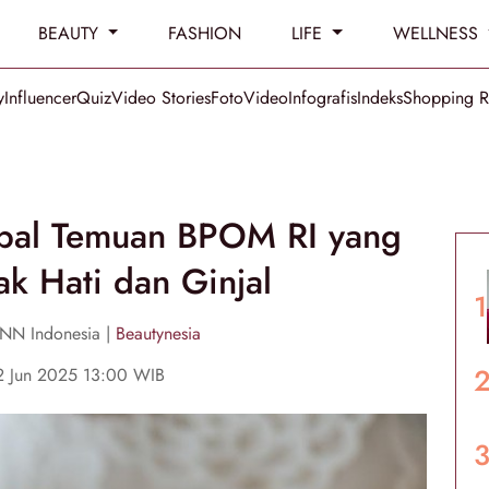
BEAUTY
FASHION
LIFE
WELLNESS
y
Influencer
Quiz
Video Stories
Foto
Video
Infografis
Indeks
Shopping 
rbal Temuan BPOM RI yang
ak Hati dan Ginjal
CNN Indonesia |
Beautynesia
2 Jun 2025 13:00 WIB