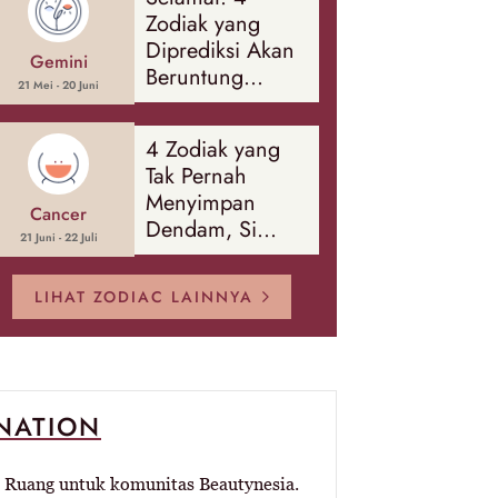
Banyak Hal
Zodiak yang
Diprediksi Akan
Gemini
Beruntung
21 Mei - 20 Juni
Sepanjang
Agustus 2026
4 Zodiak yang
Tak Pernah
Menyimpan
Cancer
Dendam, Si
21 Juni - 22 Juli
Paling Mudah
Memaafkan!
LIHAT ZODIAC LAINNYA
-NATION
Ruang untuk komunitas Beautynesia.