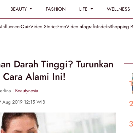
BEAUTY
FASHION
LIFE
WELLNESS
y
Influencer
Quiz
Video Stories
Foto
Video
Infografis
Indeks
Shopping 
an Darah Tinggi? Turunkan
Cara Alami Ini!
erlina |
Beautynesia
9 Aug 2019 12:15 WIB