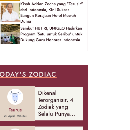
Kisah Adrian Zecha yang "Terusir"
dari Indonesia, Kini Sukses
Bangun Kerajaan Hotel Mewah
Dunia
Sambut HUT RI, UNIQLO Hadirkan
Program 'Satu untuk Seribu' untuk
Dukung Guru Honorer Indonesia
ODAY'S ZODIAC
Dikenal
Terorganisir, 4
Zodiak yang
Taurus
Selalu Punya
20 April - 20 Mei
Rencana
Cadangan Soal