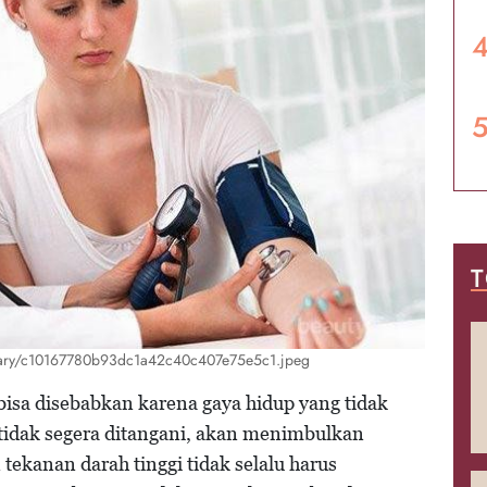
T
porary/c10167780b93dc1a42c40c407e75e5c1.jpeg
bisa disebabkan karena gaya hidup yang tidak
a tidak segera ditangani, akan menimbulkan
tekanan darah tinggi tidak selalu harus