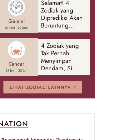
Selamat! 4
Banyak Hal
Zodiak yang
Diprediksi Akan
Gemini
Beruntung
21 Mei - 20 Juni
Sepanjang
Agustus 2026
4 Zodiak yang
Tak Pernah
Menyimpan
Cancer
Dendam, Si
21 Juni - 22 Juli
Paling Mudah
Memaafkan!
LIHAT ZODIAC LAINNYA
-NATION
Ruang untuk komunitas Beautynesia.